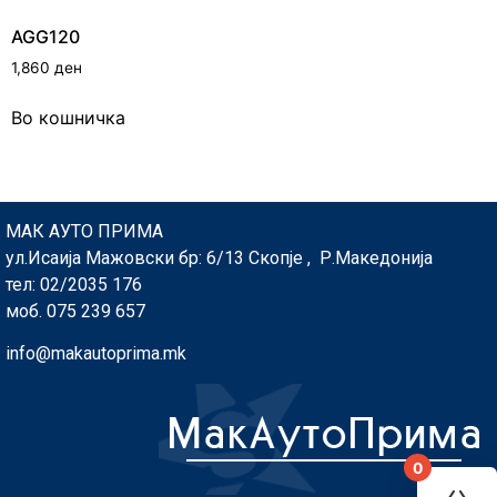
AGG120
1,860
ден
Во кошничка
МАК АУТО ПРИМА
ул.Исаија Мажовски бр: 6/13 Скопје , Р.Македонија
тел: 02/2035 176
моб. 075 239 657
info@makautoprima.mk
0
You