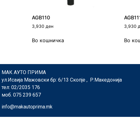
AGB110
AGB11
3,930
ден
3,930
Во кошничка
Во ко
МАК АУТО ПРИМА
ул.Исаија Мажовски бр: 6/13 Скопје , Р.Македонија
тел: 02/2035 176
моб. 075 239 657
info@makautoprima.mk