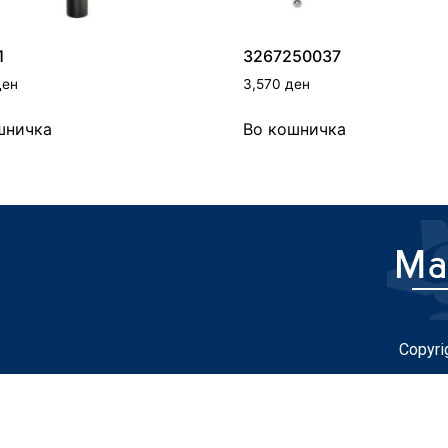
1
3267250037
ден
3,570
ден
шничка
Во кошничка
Copyri