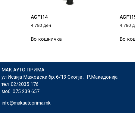
AGF114
AGF11
4,780
ден
4,780
д
Во кошничка
Во ко
МАК АУТО ПРИМА
ул.Исаија Мажовски бр: 6/13 Скопје , Р.Македонија
тел: 02/2035 176
моб. 075 239 657
info@makautoprima.mk