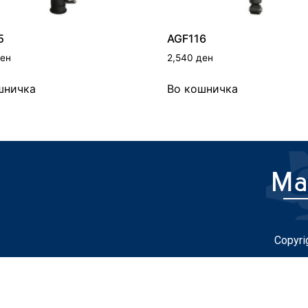
5
AGF116
ен
2,540
ден
шничка
Во кошничка
Copyri