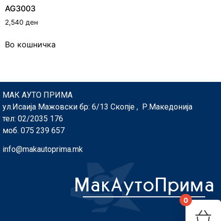
AG3003
2,540
ден
Во кошничка
МАК АУТО ПРИМА
ул.Исаија Мажовски бр: 6/13 Скопје , Р.Македонија
тел: 02/2035 176
моб. 075 239 657
info@makautoprima.mk
0
You