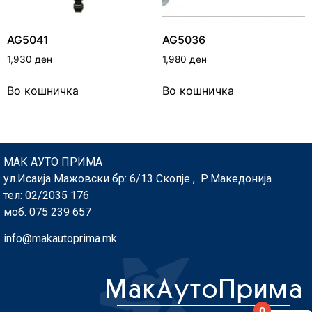
AG5041
AG5036
1,930
ден
1,980
ден
Во кошничка
Во кошничка
МАК АУТО ПРИМА
ул.Исаија Мажовски бр: 6/13 Скопје , Р.Македонија
тел: 02/2035 176
моб. 075 239 657
info@makautoprima.mk
0