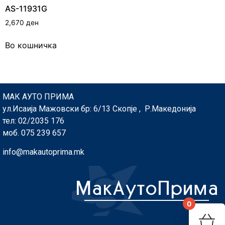
AS-11931G
2,670
ден
Во кошничка
МАК АУТО ПРИМА
ул.Исаија Мажовски бр: 6/13 Скопје , Р.Македонија
тел: 02/2035 176
моб. 075 239 657
info@makautoprima.mk
0
You