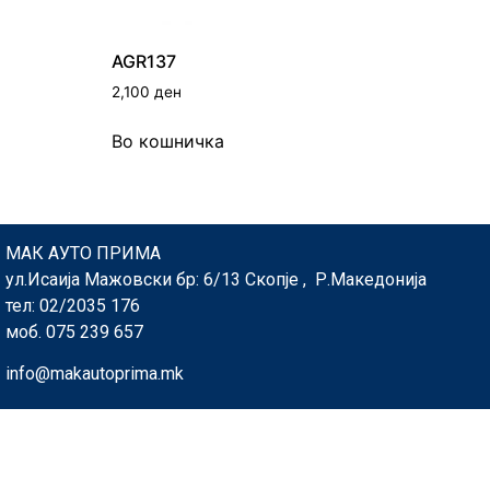
AGR137
2,100
ден
Во кошничка
МАК АУТО ПРИМА
ул.Исаија Мажовски бр: 6/13 Скопје , Р.Македонија
тел: 02/2035 176
моб. 075 239 657
info@makautoprima.mk