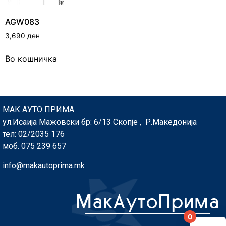
AGW083
3,690
ден
Во кошничка
МАК АУТО ПРИМА
ул.Исаија Мажовски бр: 6/13 Скопје , Р.Македонија
тел: 02/2035 176
моб. 075 239 657
info@makautoprima.mk
0