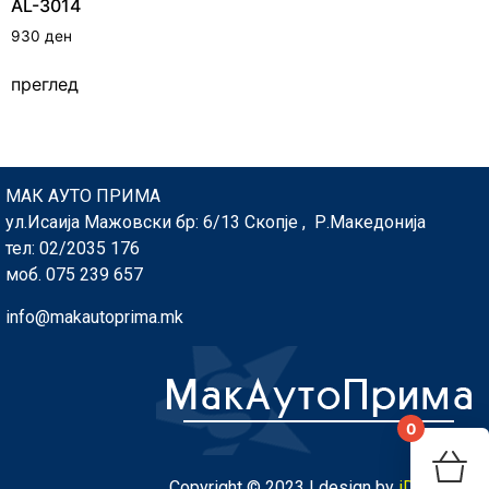
AL-3014
930
ден
преглед
МАК АУТО ПРИМА
ул.Исаија Мажовски бр: 6/13 Скопје , Р.Македонија
тел: 02/2035 176
моб. 075 239 657
info@makautoprima.mk
0
You
Copyright © 2023 | design by
iDesign.mk