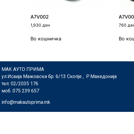
A7V002
A7V00
1,930
ден
760
де
Во кошничка
Во ко
МАК АУТО ПРИМА
ул.Исаија Мажовски бр: 6/13 Скопје , Р.Македонија
тел: 02/2035 176
моб. 075 239 657
info@makautoprima.mk