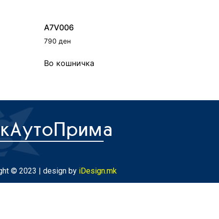
A7V006
790
ден
Во кошничка
ght © 2023 | design by
iDesign.mk