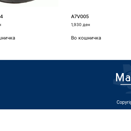
4
A7V005
н
1,930
ден
шничка
Во кошничка
Copyri