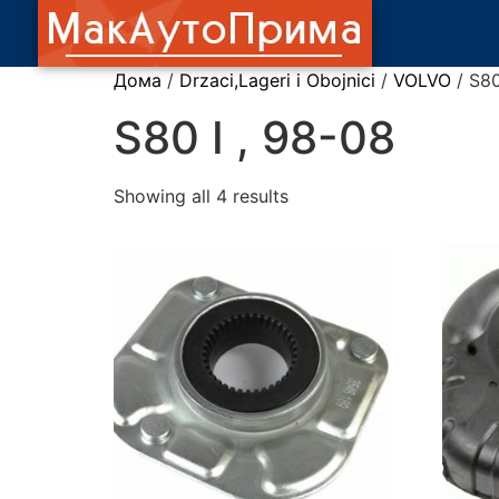
Дома
/
Drzaci,Lageri i Obojnici
/
VOLVO
/ S80
S80 I , 98-08
Showing all 4 results