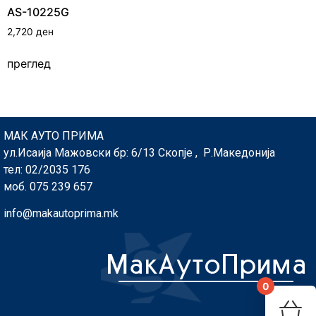
AS-10225G
2,720
ден
преглед
МАК АУТО ПРИМА
ул.Исаија Мажовски бр: 6/13 Скопје , Р.Македонија
тел: 02/2035 176
моб. 075 239 657
info@makautoprima.mk
0
You