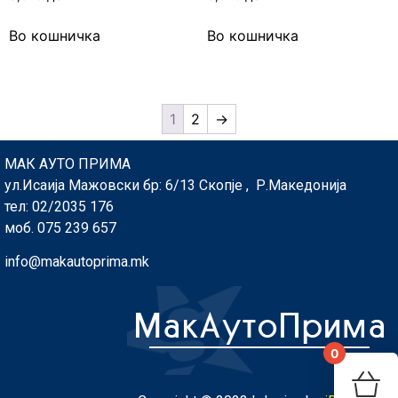
Во кошничка
Во кошничка
1
2
→
МАК АУТО ПРИМА
ул.Исаија Мажовски бр: 6/13 Скопје , Р.Македонија
тел: 02/2035 176
моб. 075 239 657
info@makautoprima.mk
0
You