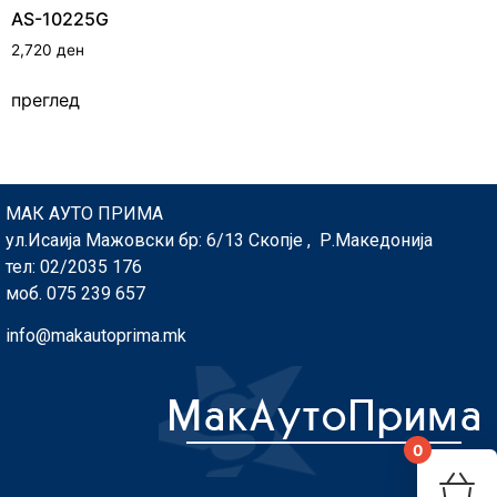
AS-10225G
2,720
ден
преглед
МАК АУТО ПРИМА
ул.Исаија Мажовски бр: 6/13 Скопје , Р.Македонија
тел: 02/2035 176
моб. 075 239 657
info@makautoprima.mk
0
You