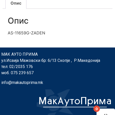
Опис
Опис
AS-11659G-ZADEN
МАК АУТО ПРИМА
ул.Исаија Мажовски бр: 6/13 Скопје , Р.Македонија
тел: 02/2035 176
моб. 075 239 657
info@makautoprima.mk
0
You