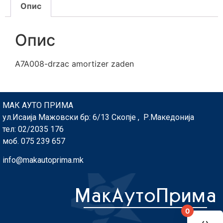
Опис
Опис
A7A008-drzac amortizer zaden
МАК АУТО ПРИМА
ул.Исаија Мажовски бр: 6/13 Скопје , Р.Македонија
тел: 02/2035 176
моб. 075 239 657
info@makautoprima.mk
0
You