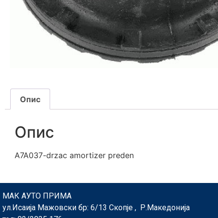
Опис
Опис
A7A037-drzac amortizer preden
МАК АУТО ПРИМА
ул.Исаија Мажовски бр: 6/13 Скопје , Р.Македонија