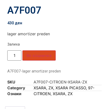
A7F007
430
ден
lager amortizer preden
Залиха
Во кошничка
A7F007-lager amortizer preden
SKU
A7F007-CITROEN-XSARA-ZX
Category
XSARA, ZX, XSARA PICASSO, 97-
Ознаки
CITROEN
,
XSARA
,
ZX