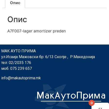
Опис
Опис
A7F007-lager amortizer preden
МАК АУТО ПРИМА
ул.Исаија Мажовски бр: 6/13 Скопје , Р.Македонија
тел: 02/2035 176
моб. 075 239 657
info@makautoprima.mk
0
You