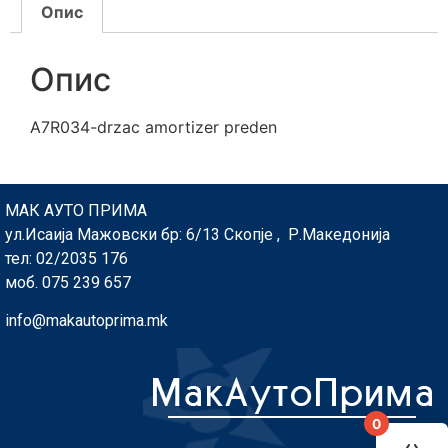
Опис
Опис
A7R034-drzac amortizer preden
МАК АУТО ПРИМА
ул.Исаија Мажовски бр: 6/13 Скопје , Р.Македонија
тел: 02/2035 176
моб. 075 239 657
info@makautoprima.mk
0
You