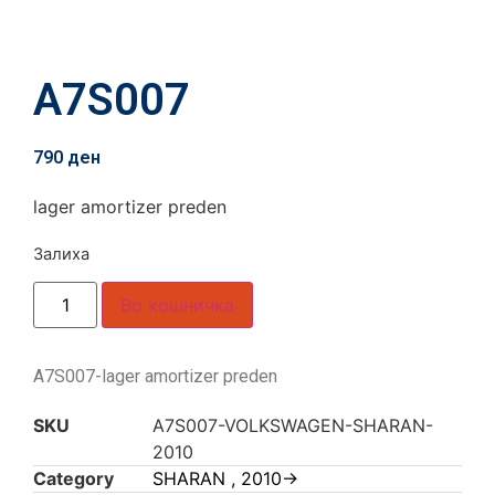
A7S007
790
ден
lager amortizer preden
Залиха
Во кошничка
A7S007-lager amortizer preden
SKU
A7S007-VOLKSWAGEN-SHARAN-
2010
Category
SHARAN , 2010->