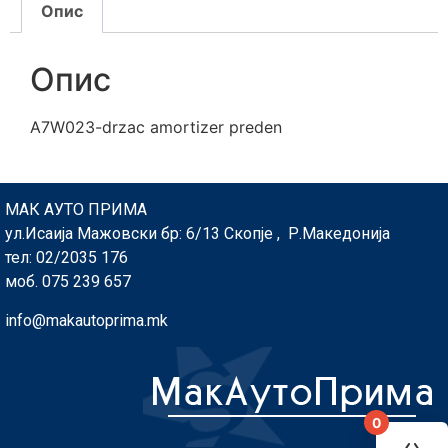
Опис
Опис
A7W023-drzac amortizer preden
МАК АУТО ПРИМА
ул.Исаија Мажовски бр: 6/13 Скопје , Р.Македонија
тел: 02/2035 176
моб. 075 239 657
info@makautoprima.mk
0
You