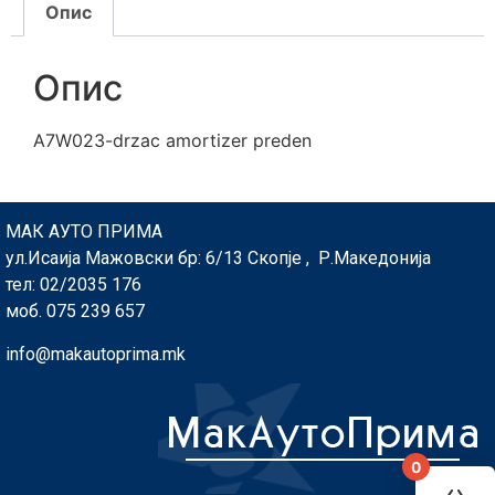
Опис
Опис
A7W023-drzac amortizer preden
МАК АУТО ПРИМА
ул.Исаија Мажовски бр: 6/13 Скопје , Р.Македонија
тел: 02/2035 176
моб. 075 239 657
info@makautoprima.mk
0
You