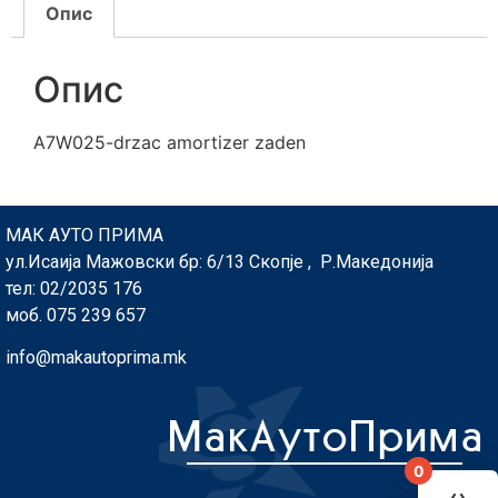
Опис
Опис
A7W025-drzac amortizer zaden
МАК АУТО ПРИМА
ул.Исаија Мажовски бр: 6/13 Скопје , Р.Македонија
тел: 02/2035 176
моб. 075 239 657
info@makautoprima.mk
0
You