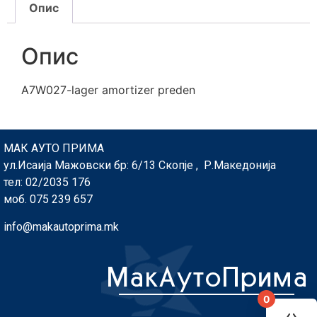
Опис
Опис
A7W027-lager amortizer preden
МАК АУТО ПРИМА
ул.Исаија Мажовски бр: 6/13 Скопје , Р.Македонија
тел: 02/2035 176
моб. 075 239 657
info@makautoprima.mk
0
You