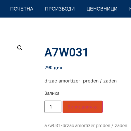
ПОЧЕТНА
ПРОИЗВОДИ
ЦЕНОВНИЦИ
A7W031
790
ден
drzac amortizer preden / zaden
Залиха
Во кошничка
a7w031-drzac amortizer preden / zaden