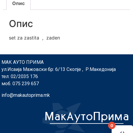
Опис
Опис
set za zastita , zaden
МАК АУТО ПРИМА
ул.Исаија Мажовски бр: 6/13 Скопје , Р.Македонија
тел: 02/2035 176
моб. 075 239 657
info@makautoprima.mk
0
You