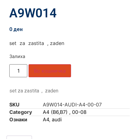
A9W014
0
ден
set za zastita , zaden
Залиха
Во кошничка
set za zastita , zaden
SKU
A9W014-AUDI-A4-00-07
Category
A4 (B6,B7) , 00-08
Ознаки
A4
,
audi