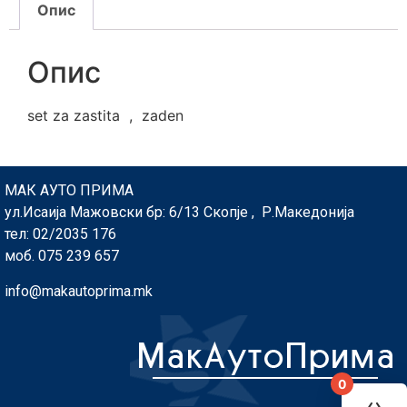
Опис
Опис
set za zastita , zaden
МАК АУТО ПРИМА
ул.Исаија Мажовски бр: 6/13 Скопје , Р.Македонија
тел: 02/2035 176
моб. 075 239 657
info@makautoprima.mk
0
You