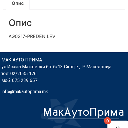
Опис
Опис
AG0317-PREDEN LEV
МАК АУТО ПРИМА
ул.Исаија Мажовски бр: 6/13 Скопје , Р.Македонија
тел: 02/2035 176
моб. 075 239 657
info@makautoprima.mk
0
You