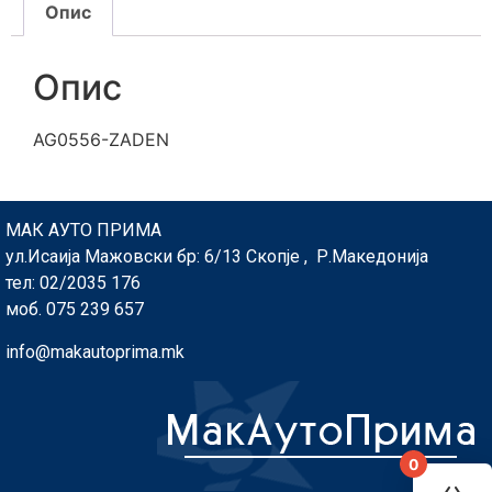
Опис
Опис
AG0556-ZADEN
МАК АУТО ПРИМА
ул.Исаија Мажовски бр: 6/13 Скопје , Р.Македонија
тел: 02/2035 176
моб. 075 239 657
info@makautoprima.mk
0
You