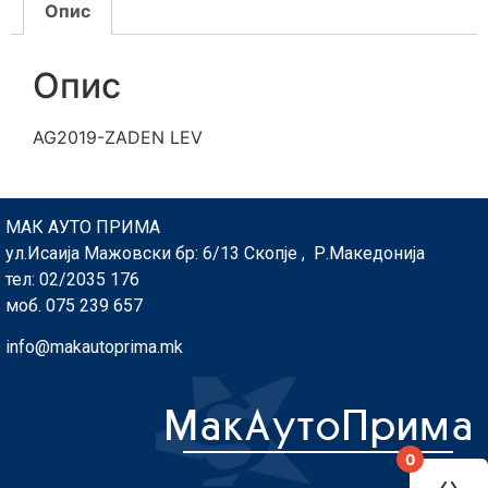
Опис
Опис
AG2019-ZADEN LEV
МАК АУТО ПРИМА
ул.Исаија Мажовски бр: 6/13 Скопје , Р.Македонија
тел: 02/2035 176
моб. 075 239 657
info@makautoprima.mk
0
You