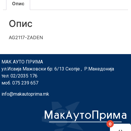
Опис
Опис
AG2117-ZADEN
МАК АУТО ПРИМА
ул.Исаија Мажовски бр: 6/13 Скопје , Р.Македонија
тел: 02/2035 176
моб. 075 239 657
info@makautoprima.mk
0
You