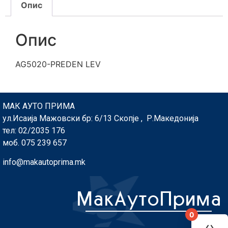
Опис
Опис
AG5020-PREDEN LEV
МАК АУТО ПРИМА
ул.Исаија Мажовски бр: 6/13 Скопје , Р.Македонија
тел: 02/2035 176
моб. 075 239 657
info@makautoprima.mk
0
You