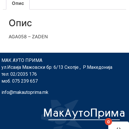
Опис
Опис
AGA058 – ZADEN
МАК АУТО ПРИМА
ул.Исаија Мажовски бр: 6/13 Скопје , Р.Македонија
тел: 02/2035 176
моб. 075 239 657
info@makautoprima.mk
0
You