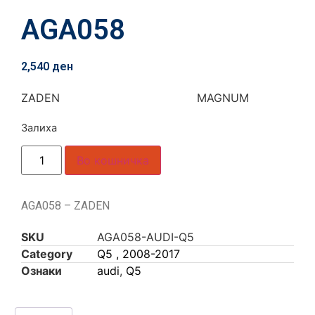
AGA058
2,540
ден
ZADEN MAGNUM
Залиха
Во кошничка
AGA058 – ZADEN
SKU
AGA058-AUDI-Q5
Category
Q5 , 2008-2017
Ознаки
audi
,
Q5