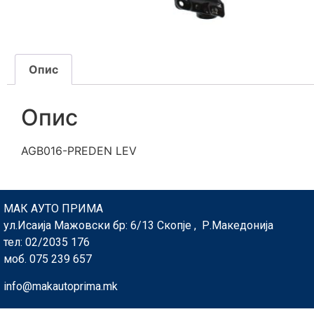
Опис
Опис
AGB016-PREDEN LEV
МАК АУТО ПРИМА
ул.Исаија Мажовски бр: 6/13 Скопје , Р.Македонија
тел: 02/2035 176
моб. 075 239 657
info@makautoprima.mk