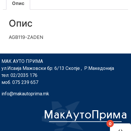
Опис
Опис
AGB119-ZADEN
МАК АУТО ПРИМА
ул.Исаија Мажовски бр: 6/13 Скопје , Р.Македонија
тел: 02/2035 176
моб. 075 239 657
info@makautoprima.mk
0
You