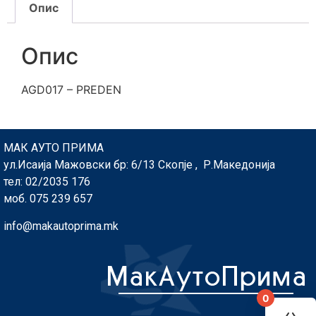
Опис
Опис
AGD017 – PREDEN
МАК АУТО ПРИМА
ул.Исаија Мажовски бр: 6/13 Скопје , Р.Македонија
тел: 02/2035 176
моб. 075 239 657
info@makautoprima.mk
0
You