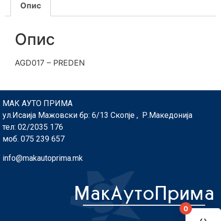
Опис
Опис
AGD017 – PREDEN
МАК АУТО ПРИМА
ул.Исаија Мажовски бр: 6/13 Скопје , Р.Македонија
тел: 02/2035 176
моб. 075 239 657
info@makautoprima.mk
0
You