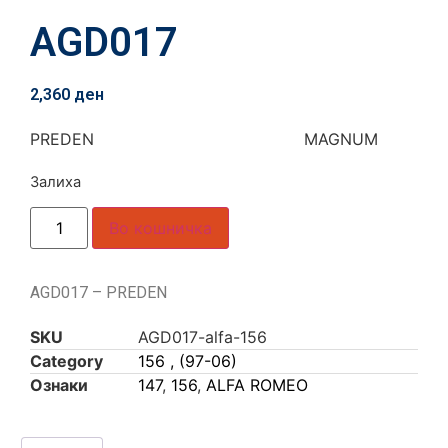
AGD017
2,360
ден
PREDEN MAGNUM
Залиха
Во кошничка
AGD017 – PREDEN
SKU
AGD017-alfa-156
Category
156 , (97-06)
Ознаки
147
,
156
,
ALFA ROMEO