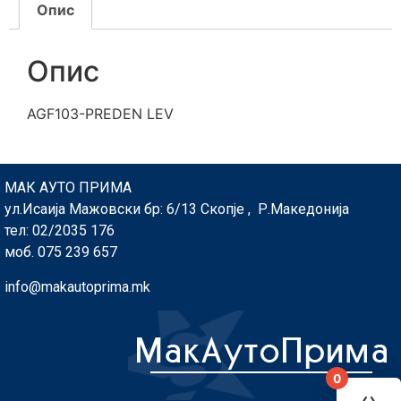
Опис
Опис
AGF103-PREDEN LEV
МАК АУТО ПРИМА
ул.Исаија Мажовски бр: 6/13 Скопје , Р.Македонија
тел: 02/2035 176
моб. 075 239 657
info@makautoprima.mk
0
You