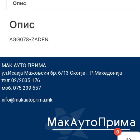
Опис
Опис
AGG078-ZADEN
МАК АУТО ПРИМА
ул.Исаија Мажовски бр: 6/13 Скопје , Р.Македонија
тел: 02/2035 176
моб. 075 239 657
info@makautoprima.mk
0
You