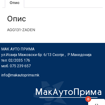
Опис
Опис
AGG131-ZADEN
МАК АУТО ПРИМА
ул.Исаија Мажовски бр: 6/13 Скопје , Р.Македонија
тел: 02/2035 176
моб. 075 239 657
info@makautoprima.mk
0
You