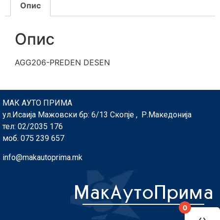
Опис
Опис
AGG206-PREDEN DESEN
МАК АУТО ПРИМА
ул.Исаија Мажовски бр: 6/13 Скопје , Р.Македонија
тел: 02/2035 176
моб. 075 239 657
info@makautoprima.mk
0
You