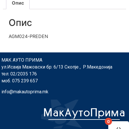
Опис
Опис
AGM024-PREDEN
МАК АУТО ПРИМА
ул.Исаија Мажовски бр: 6/13 Скопје , Р.Македонија
тел: 02/2035 176
моб. 075 239 657
info@makautoprima.mk
0
You