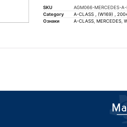
SKU
AGM066-MERCEDES-A-
Category
A-CLASS , (W169) , 200
Ознаки
A-CLASS
,
MERCEDES
,
W