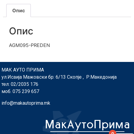
Опис
Опис
AGM095-PREDEN
МАК АУТО ПРИМА
ул.Исаија Мажовски бр: 6/13 Скопје , Р.Македонија
тел: 02/2035 176
моб. 075 239 657
info@makautoprima.mk
0