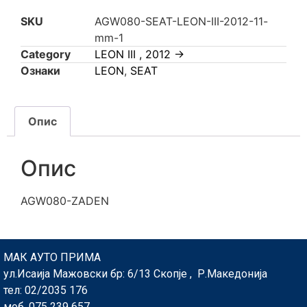
SKU
AGW080-SEAT-LEON-III-2012-11-
mm-1
Category
LEON III , 2012 ->
Ознаки
LEON
,
SEAT
Опис
Опис
AGW080-ZADEN
МАК АУТО ПРИМА
ул.Исаија Мажовски бр: 6/13 Скопје , Р.Македонија
тел: 02/2035 176
моб. 075 239 657