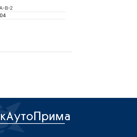
A-B-2
004