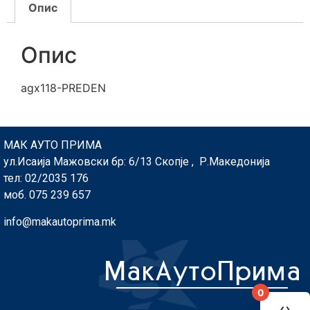
Опис
Опис
agx118-PREDEN
МАК АУТО ПРИМА
ул.Исаија Мажовски бр: 6/13 Скопје , Р.Македонија
тел: 02/2035 176
моб. 075 239 657
info@makautoprima.mk
0
You