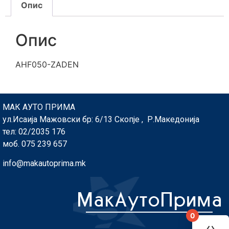
Опис
Опис
AHF050-ZADEN
МАК АУТО ПРИМА
ул.Исаија Мажовски бр: 6/13 Скопје , Р.Македонија
тел: 02/2035 176
моб. 075 239 657
info@makautoprima.mk
0
You