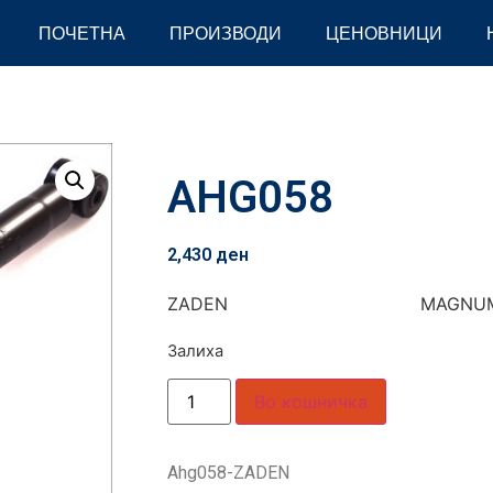
ПОЧЕТНА
ПРОИЗВОДИ
ЦЕНОВНИЦИ
AHG058
2,430
ден
ZADEN MAGNU
Залиха
Во кошничка
Ahg058-ZADEN