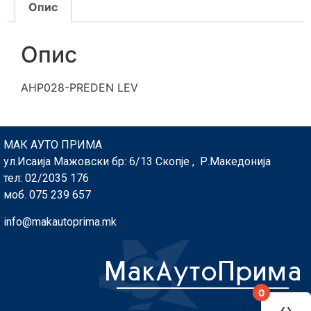
Опис
Опис
AHP028-PREDEN LEV
МАК АУТО ПРИМА
ул.Исаија Мажовски бр: 6/13 Скопје , Р.Македонија
тел: 02/2035 176
моб. 075 239 657
info@makautoprima.mk
0
You