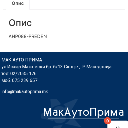
Опис
Опис
AHP088-PREDEN
МАК АУТО ПРИМА
ул.Исаија Мажовски бр: 6/13 Скопје , Р.Македонија
тел: 02/2035 176
моб. 075 239 657
info@makautoprima.mk
0
You